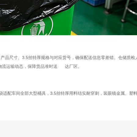
、产品尺寸、
3.5丝特厚规格与对应货号，确保配送信息零差错。仓储质检
物流运输动态，保障货品准时送 达厂区。
量垃圾袋适配车间全部大型桶具，3.5丝特厚用料结实耐穿刺，装眼镜金属、塑