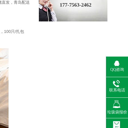
储直发，青岛配送
177-7563-2462
100只/扎包
QQ咨询
联系电话
垃圾袋报价
免费报价