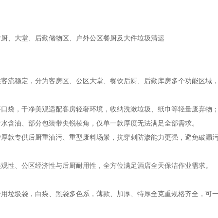
后厨、大堂、后勤储物区、户外公区餐厨及大件垃圾清运
住客流稳定，分为客房区、公区大堂、餐饮后厨、后勤库房多个功能区域
平口袋，干净美观适配客房轻奢环境，收纳洗漱垃圾、纸巾等轻量废弃物
含水含油、部分包装带尖锐棱角，仅单一款厚度无法满足全部需求。
丝特厚款专供后厨重油污、重型废料场景，抗穿刺防渗能力更强，避免破漏
美观性、公区经济性与后厨耐用性，全方位满足酒店全天保洁作业需求。
专用垃圾袋，白袋、黑袋多色系，薄款、加厚、特厚全克重规格齐全，可