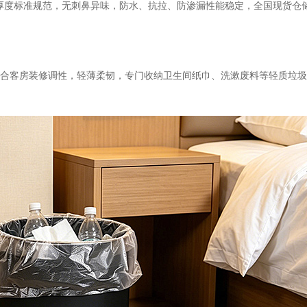
厚度标准规范，无刺鼻异味，防水、抗拉、防渗漏性能稳定，全国现货仓
，契合客房装修调性，轻薄柔韧，专门收纳卫生间纸巾、洗漱废料等轻质垃圾，