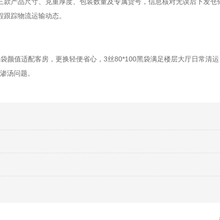
三款产品尺寸、克重厚度、包装数量及专属货号，信息核对无误后下发仓
程跟踪物流运输动态。
小袋颜值适配客房，更换轻便省心，3丝80*100黑袋满足楼层大厅日常清
袋渗汤问题。