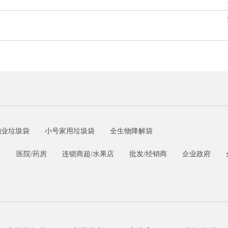
物业垃圾袋
小号家用垃圾袋
全生物降解袋
司
医院/药房
连锁商超/水果店
批发/经销商
企业政府