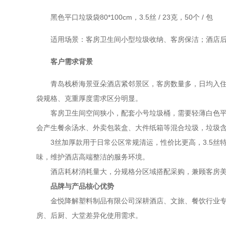
黑色平口垃圾袋
80*100cm，3.5丝 / 23克，50个 / 包
适用场景：客房卫生间小型垃圾收纳、客房保洁；酒店
客户需求背景
青岛栈桥海景亚朵酒店紧邻景区，客房数量多，日均入
袋规格、克重厚度需求区分明显。
客房卫生间空间狭小，配套小号垃圾桶，需要轻薄白色
会产生餐余汤水、外卖包装盒、大件纸箱等混合垃圾，垃圾
3丝加厚款用于日常公区常规清运，性价比更高，3.5
味，维护酒店高端整洁的服务环境。
酒店耗材消耗量大，分规格分区域搭配采购，兼顾客房
品牌与产品核心优势
金悦降解塑料制品有限公司深耕酒店、文旅、餐饮行业
房、后厨、大堂差异化使用需求。