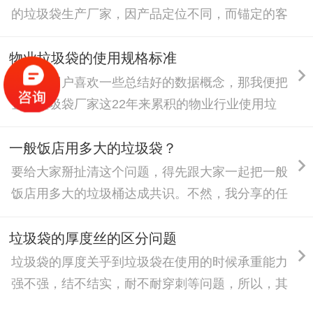
与经济性。
的垃圾袋生产厂家，因产品定位不同，而锚定的客
户群体与其他厂家存在差异化罢了。湖南金悦垃圾
袋厂家欢迎广大客户和同行来咨询交流，我们的产
物业垃圾袋的使用规格标准
品适用什么场景，有些什么客户群体也积极分享给
我们的用户喜欢一些总结好的数据概念，那我便把
大家。
金悦垃圾袋厂家这22年来累积的物业行业使用垃
圾袋的规格总结出一套参数模版分享给大家。
一般饭店用多大的垃圾袋？
要给大家掰扯清这个问题，得先跟大家一起把一般
饭店用多大的垃圾桶达成共识。不然，我分享的任
何尺寸的垃圾袋都会存在不同意见。因为，这本就
是一个没有固定尺寸的问题。
垃圾袋的厚度丝的区分问题
垃圾袋的厚度关乎到垃圾袋在使用的时候承重能力
强不强，结不结实，耐不耐穿刺等问题，所以，其
厚度问题一直是用户非常在意的点，而实际中，垃