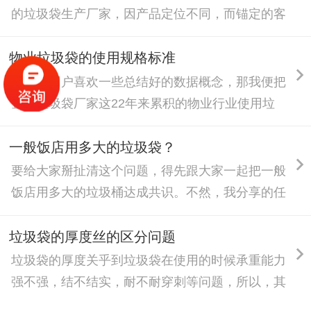
与经济性。
的垃圾袋生产厂家，因产品定位不同，而锚定的客
户群体与其他厂家存在差异化罢了。湖南金悦垃圾
袋厂家欢迎广大客户和同行来咨询交流，我们的产
物业垃圾袋的使用规格标准
品适用什么场景，有些什么客户群体也积极分享给
我们的用户喜欢一些总结好的数据概念，那我便把
大家。
金悦垃圾袋厂家这22年来累积的物业行业使用垃
圾袋的规格总结出一套参数模版分享给大家。
一般饭店用多大的垃圾袋？
要给大家掰扯清这个问题，得先跟大家一起把一般
饭店用多大的垃圾桶达成共识。不然，我分享的任
何尺寸的垃圾袋都会存在不同意见。因为，这本就
是一个没有固定尺寸的问题。
垃圾袋的厚度丝的区分问题
垃圾袋的厚度关乎到垃圾袋在使用的时候承重能力
强不强，结不结实，耐不耐穿刺等问题，所以，其
厚度问题一直是用户非常在意的点，而实际中，垃