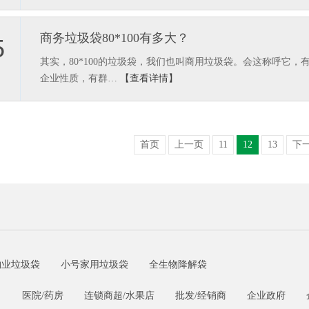
商务垃圾袋80*100有多大？
5
其实，80*100的垃圾袋，我们也叫商用垃圾袋。会这称呼它
企业性质，有群…
【查看详情】
首页
上一页
11
12
13
下
物业垃圾袋
小号家用垃圾袋
全生物降解袋
司
医院/药房
连锁商超/水果店
批发/经销商
企业政府